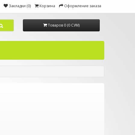
Закладки (0)
Корзина
Оформление заказа
Товаров 0 (0 СУМ)