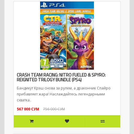
CRASH TEAM RACING: NITRO FUELED & SPYRO:
REIGNITED TRILOGY BUNDLE (PS4)
Бандикут Крэш снова за рулем, а дракончик Спайро
прибавляет жара! Наслаждайтесь легендарными
схватка..
567 000 СУМ
756 000 СУМ