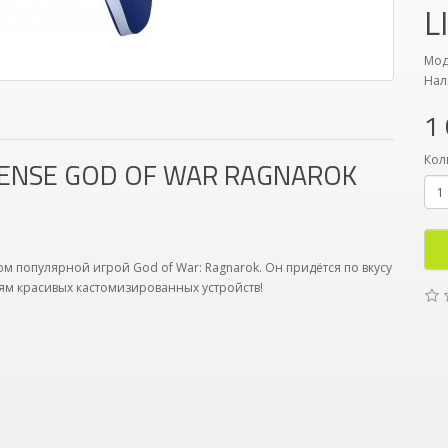
L
Мод
Нал
1
Кол
NSE GOD OF WAR RAGNAROK
 популярной игрой God of War: Ragnarok. Он придётся по вкусу
ям красивых кастомизированных устройств!