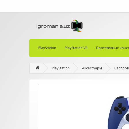
PlayStation
PlayStation VR
Портативные конс
PlayStation
Аксессуары
Беспрово