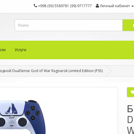
+998 (93) 5589781 (99) 9717777
Личный кабинет
оли
Услуги
дной DualSense God of War Ragnarok Limited Edition (PS5)
Б
D
W